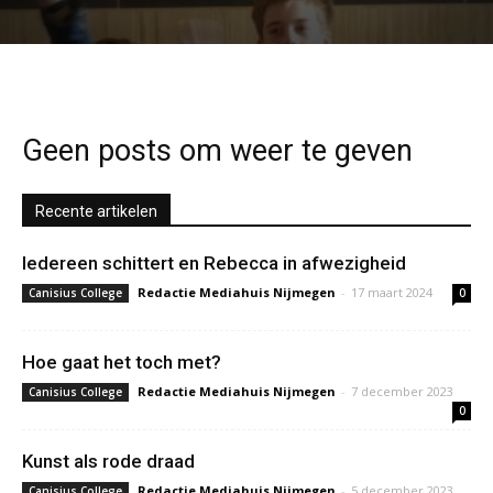
Geen posts om weer te geven
Recente artikelen
Iedereen schittert en Rebecca in afwezigheid
Redactie Mediahuis Nijmegen
-
17 maart 2024
Canisius College
0
Hoe gaat het toch met?
Redactie Mediahuis Nijmegen
-
7 december 2023
Canisius College
0
Kunst als rode draad
Redactie Mediahuis Nijmegen
-
5 december 2023
Canisius College