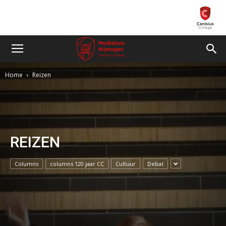
Home
Reizen
REIZEN
Columns
columns 120 jaar CC
Cultuur
Debat