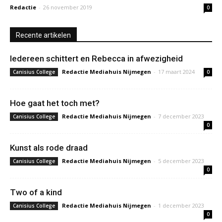
Redactie
-
26 november 2019
0
Recente artikelen
Iedereen schittert en Rebecca in afwezigheid
Redactie Mediahuis Nijmegen
-
17 maart 2024
Canisius College
0
Hoe gaat het toch met?
Redactie Mediahuis Nijmegen
-
7 december 2023
Canisius College
0
Kunst als rode draad
Redactie Mediahuis Nijmegen
-
5 december 2023
Canisius College
0
Two of a kind
Redactie Mediahuis Nijmegen
-
1 december 2023
Canisius College
0