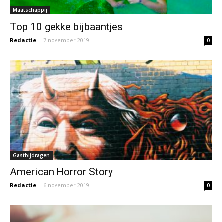
Maatschappij
Top 10 gekke bijbaantjes
Redactie
-
7 november 2019
0
Gastbijdragen
American Horror Story
Redactie
-
6 november 2019
0