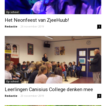
Op school
Het Neonfeest van ZjeeHuub!
Redactie
-
26 november 2019
1
Op school
Leerlingen Canisius College denken mee
Redactie
-
20 november 2019
0