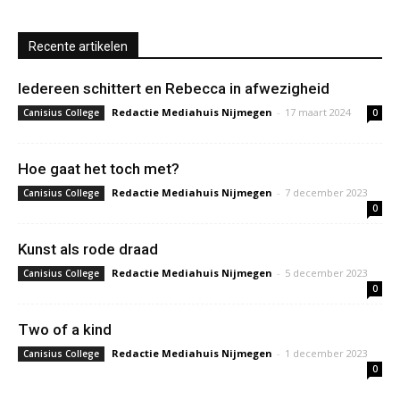
Recente artikelen
Iedereen schittert en Rebecca in afwezigheid
Redactie Mediahuis Nijmegen
-
17 maart 2024
Canisius College
0
Hoe gaat het toch met?
Redactie Mediahuis Nijmegen
-
7 december 2023
Canisius College
0
Kunst als rode draad
Redactie Mediahuis Nijmegen
-
5 december 2023
Canisius College
0
Two of a kind
Redactie Mediahuis Nijmegen
-
1 december 2023
Canisius College
0