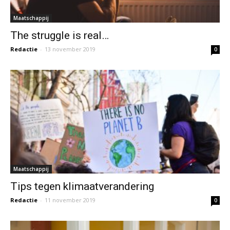
Maatschappij
The struggle is real…
Redactie
-
13 november 2019
0
Maatschappij
Tips tegen klimaatverandering
Redactie
-
11 november 2019
0