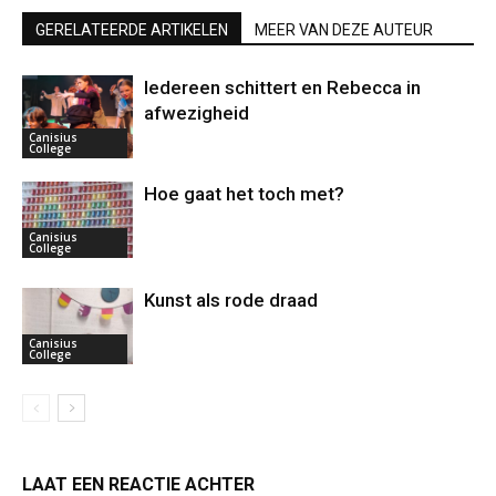
GERELATEERDE ARTIKELEN
MEER VAN DEZE AUTEUR
Iedereen schittert en Rebecca in
afwezigheid
Canisius
College
Hoe gaat het toch met?
Canisius
College
Kunst als rode draad
Canisius
College
LAAT EEN REACTIE ACHTER