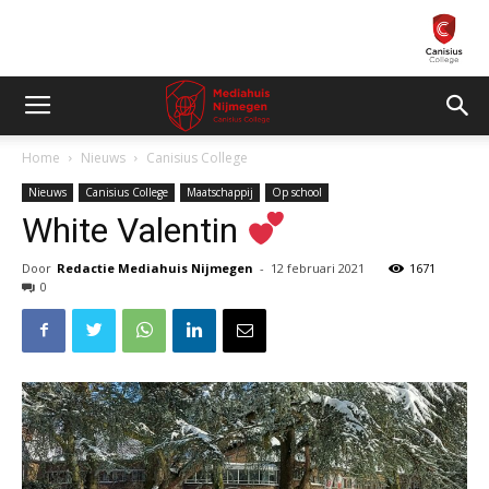
Home
Nieuws
Canisius College
Nieuws
Canisius College
Maatschappij
Op school
White Valentin
Door
Redactie Mediahuis Nijmegen
-
12 februari 2021
1671
0