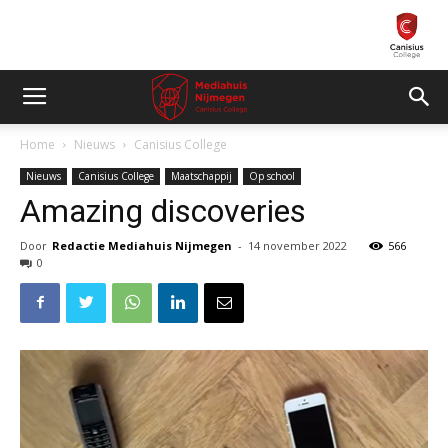
Home
Nieuws
Canisius College
Nieuws
Canisius College
Maatschappij
Op school
Amazing discoveries
Door
Redactie Mediahuis Nijmegen
-
14 november 2022
566
0