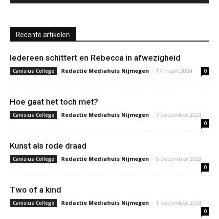
Recente artikelen
Iedereen schittert en Rebecca in afwezigheid
Redactie Mediahuis Nijmegen
-
17 maart 2024
Canisius College
0
Hoe gaat het toch met?
Redactie Mediahuis Nijmegen
-
7 december 2023
Canisius College
0
Kunst als rode draad
Redactie Mediahuis Nijmegen
-
5 december 2023
Canisius College
0
Two of a kind
Redactie Mediahuis Nijmegen
-
1 december 2023
Canisius College
0