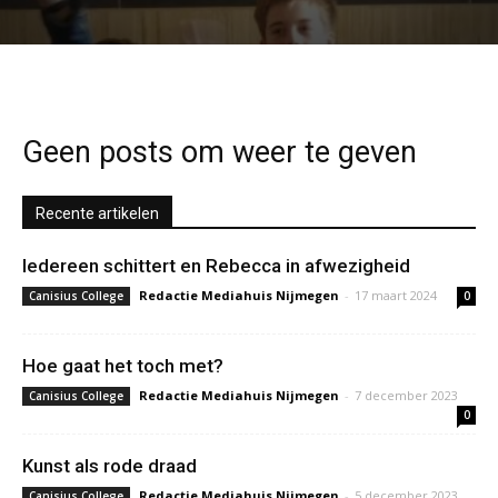
Geen posts om weer te geven
Recente artikelen
Iedereen schittert en Rebecca in afwezigheid
Redactie Mediahuis Nijmegen
-
17 maart 2024
Canisius College
0
Hoe gaat het toch met?
Redactie Mediahuis Nijmegen
-
7 december 2023
Canisius College
0
Kunst als rode draad
Redactie Mediahuis Nijmegen
-
5 december 2023
Canisius College