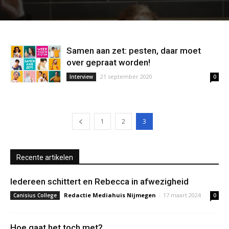
Samen aan zet: pesten, daar moet
over gepraat worden!
21 september 2020
Interview
0
1
2
3
Recente artikelen
Iedereen schittert en Rebecca in afwezigheid
Redactie Mediahuis Nijmegen
-
17 maart 2024
Canisius College
0
Hoe gaat het toch met?