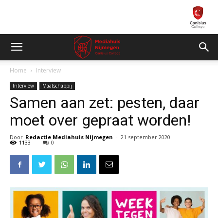
Home
Interview
Interview
Maatschappij
Samen aan zet: pesten, daar
moet over gepraat worden!
Door
Redactie Mediahuis Nijmegen
-
21 september 2020
1133
0