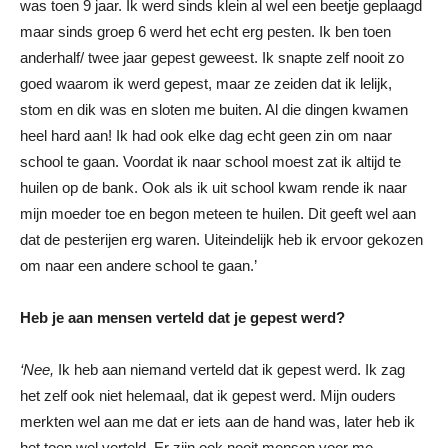
was toen 9 jaar. Ik werd sinds klein al wel een beetje geplaagd
maar sinds groep 6 werd het echt erg pesten. Ik ben toen
anderhalf/ twee jaar gepest geweest. Ik snapte zelf nooit zo
goed waarom ik werd gepest, maar ze zeiden dat ik lelijk,
stom en dik was en sloten me buiten. Al die dingen kwamen
heel hard aan! Ik had ook elke dag echt geen zin om naar
school te gaan. Voordat ik naar school moest zat ik altijd te
huilen op de bank. Ook als ik uit school kwam rende ik naar
mijn moeder toe en begon meteen te huilen. Dit geeft wel aan
dat de pesterijen erg waren. Uiteindelijk heb ik ervoor gekozen
om naar een andere school te gaan.’
Heb je aan mensen verteld dat je gepest werd?
‘Nee,
Ik heb aan niemand verteld dat ik gepest werd. Ik zag
het zelf ook niet helemaal, dat ik gepest werd. Mijn ouders
merkten wel aan me dat er iets aan de hand was, later heb ik
het toen wel verteld. Er zijn ook nooit mensen voor me