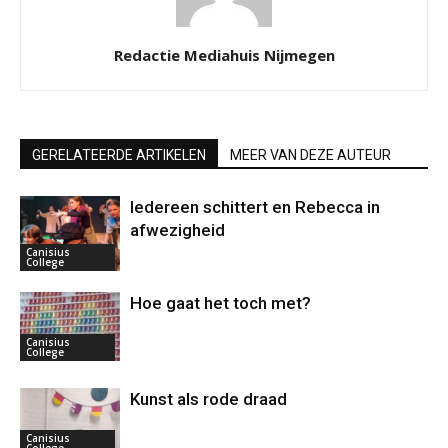
Redactie Mediahuis Nijmegen
GERELATEERDE ARTIKELEN
MEER VAN DEZE AUTEUR
Iedereen schittert en Rebecca in
afwezigheid
Canisius
College
Hoe gaat het toch met?
Canisius
College
Kunst als rode draad
Canisius
College