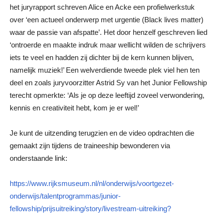
het juryrapport schreven Alice en Acke een profielwerkstuk
over ‘een actueel onderwerp met urgentie (Black lives matter)
waar de passie van afspatte’. Het door henzelf geschreven lied
‘ontroerde en maakte indruk maar wellicht wilden de schrijvers
iets te veel en hadden zij dichter bij de kern kunnen blijven,
namelijk muziek!’ Een welverdiende tweede plek viel hen ten
deel en zoals juryvoorzitter Astrid Sy van het Junior Fellowship
terecht opmerkte: ‘Als je op deze leeftijd zoveel verwondering,
kennis en creativiteit hebt, kom je er wel!’
Je kunt de uitzending terugzien en de video opdrachten die
gemaakt zijn tijdens de traineeship bewonderen via
onderstaande link:
https://www.rijksmuseum.nl/nl/onderwijs/voortgezet-
onderwijs/talentprogrammas/junior-
fellowship/prijsuitreiking/story/livestream-uitreiking?