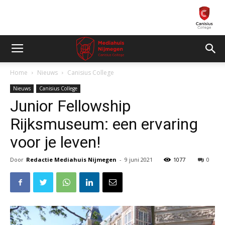
Home
Nieuws
Canisius College
Nieuws
Canisius College
Junior Fellowship
Rijksmuseum: een ervaring
voor je leven!
Door
Redactie Mediahuis Nijmegen
-
9 juni 2021
1077
0