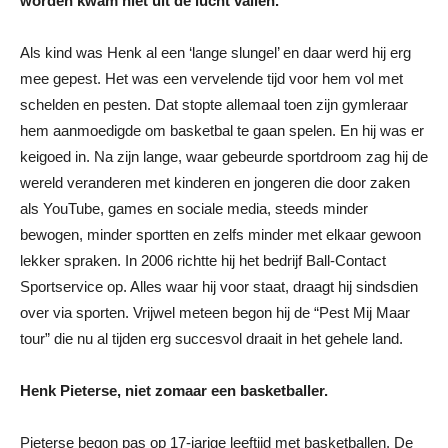
worden kwam niet uit de lucht vallen.
Als kind was Henk al een ‘lange slungel’ en daar werd hij erg
mee gepest. Het was een vervelende tijd voor hem vol met
schelden en pesten. Dat stopte allemaal toen zijn gymleraar
hem aanmoedigde om basketbal te gaan spelen. En hij was er
keigoed in. Na zijn lange, waar gebeurde sportdroom zag hij de
wereld veranderen met kinderen en jongeren die door zaken
als YouTube, games en sociale media, steeds minder
bewogen, minder sportten en zelfs minder met elkaar gewoon
lekker spraken. In 2006 richtte hij het bedrijf Ball-Contact
Sportservice op. Alles waar hij voor staat, draagt hij sindsdien
over via sporten. Vrijwel meteen begon hij de “Pest Mij Maar
tour” die nu al tijden erg succesvol draait in het gehele land.
Henk Pieterse, niet zomaar een basketballer.
Pieterse begon pas op 17-jarige leeftijd met basketballen. De