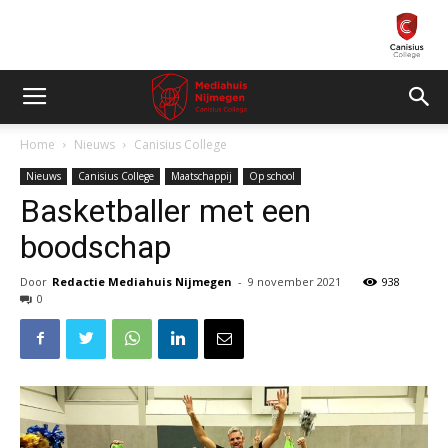
Home
Nieuws
Canisius College
Nieuws
Canisius College
Maatschappij
Op school
Basketballer met een
boodschap
Door
Redactie Mediahuis Nijmegen
-
9 november 2021
938
0