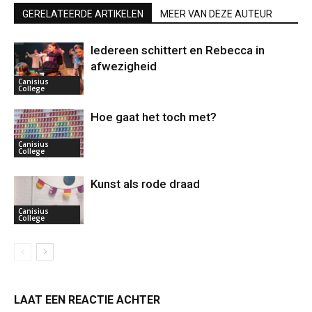
GERELATEERDE ARTIKELEN
MEER VAN DEZE AUTEUR
Iedereen schittert en Rebecca in
afwezigheid
Canisius
College
Hoe gaat het toch met?
Canisius
College
Kunst als rode draad
Canisius
College
LAAT EEN REACTIE ACHTER