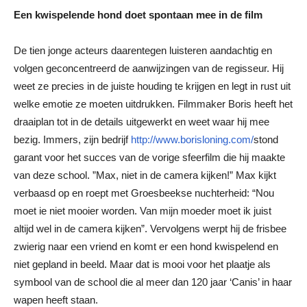
Een kwispelende hond doet spontaan mee in de film
De tien jonge acteurs daarentegen luisteren aandachtig en
volgen geconcentreerd de aanwijzingen van de regisseur. Hij
weet ze precies in de juiste houding te krijgen en legt in rust uit
welke emotie ze moeten uitdrukken. Filmmaker Boris heeft het
draaiplan tot in de details uitgewerkt en weet waar hij mee
bezig. Immers, zijn bedrijf
http://www.borisloning.com/
stond
garant voor het succes van de vorige sfeerfilm die hij maakte
van deze school. ”Max, niet in de camera kijken!” Max kijkt
verbaasd op en roept met Groesbeekse nuchterheid: “Nou
moet ie niet mooier worden. Van mijn moeder moet ik juist
altijd wel in de camera kijken”. Vervolgens werpt hij de frisbee
zwierig naar een vriend en komt er een hond kwispelend en
niet gepland in beeld. Maar dat is mooi voor het plaatje als
symbool van de school die al meer dan 120 jaar ‘Canis’ in haar
wapen heeft staan.