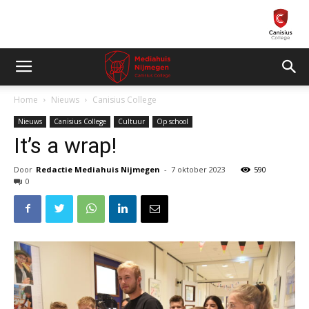
Home
Nieuws
Canisius College
Nieuws
Canisius College
Cultuur
Op school
It’s a wrap!
Door
Redactie Mediahuis Nijmegen
-
7 oktober 2023
590
0