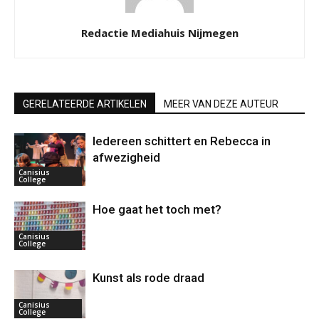
Redactie Mediahuis Nijmegen
GERELATEERDE ARTIKELEN
MEER VAN DEZE AUTEUR
Iedereen schittert en Rebecca in
afwezigheid
Canisius
College
Hoe gaat het toch met?
Canisius
College
Kunst als rode draad
Canisius
College