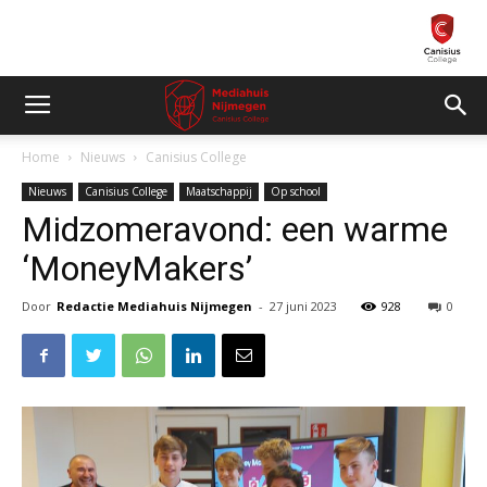
Home
Nieuws
Canisius College
Nieuws
Canisius College
Maatschappij
Op school
Midzomeravond: een warme
‘MoneyMakers’
Door
Redactie Mediahuis Nijmegen
-
27 juni 2023
928
0