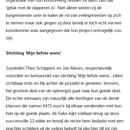
organisatie van hun kunstveiling hebben ze laten zien dat
‘geluk met de dapperen is’. Niet alleen wisten zij de
burgemeester over te halen de rol van veilingmeester op zich
te nemen maar ook gingen zij door terwijl er toch echt via een
kunstkenner was aangegeven dat hun project onmogelijk zou
zijn.
Stichting ‘Mijn liefste wens’
Juryleden Theo Schippers en Jan Meurs, respectievelijk
voorzitter en bestuurslid van stichting ‘Mijn liefste wens’, zitten
zichtbaar trots en blij achter de jurytafel te genieten. Immers,
het grootste deel van de opbrengst gaat naar hun goede doel.
De echte winnaars zijn natuurlijk alle leerlingen van de derde
klassen die samen 6471 euro’s bij elkaar verdienden met hun
hart op de goede plaats. Ali Salur kijkt voldaan terug op deze
succesvolle 13 editie en terwijl de rector hem bedankt met een
prachtig schilderij uit de veiling belooft hij plechtig ‘
dit tot zijn