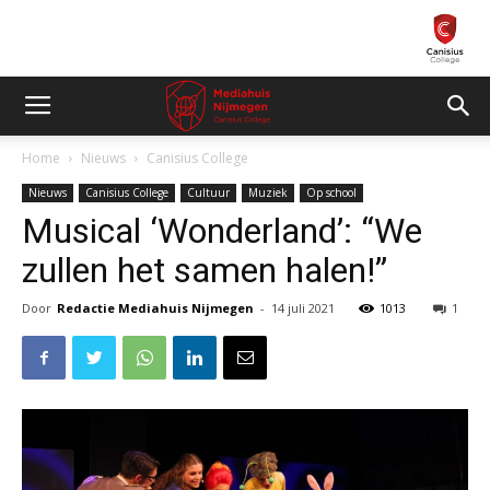
Home
Nieuws
Canisius College
Nieuws
Canisius College
Cultuur
Muziek
Op school
Musical ‘Wonderland’: “We
zullen het samen halen!”
Door
Redactie Mediahuis Nijmegen
-
14 juli 2021
1013
1