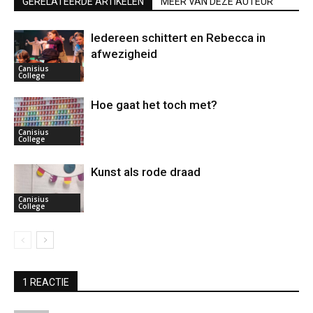
GERELATEERDE ARTIKELEN
MEER VAN DEZE AUTEUR
Iedereen schittert en Rebecca in
afwezigheid
Canisius
College
Hoe gaat het toch met?
Canisius
College
Kunst als rode draad
Canisius
College
1 REACTIE