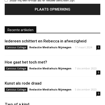
Stuur mij een e-mail als er nieuwe berichten zijn.
Recente artikelen
Iedereen schittert en Rebecca in afwezigheid
Redactie Mediahuis Nijmegen
-
17 maart 2024
Canisius College
0
Hoe gaat het toch met?
Redactie Mediahuis Nijmegen
-
7 december 2023
Canisius College
0
Kunst als rode draad
Redactie Mediahuis Nijmegen
-
5 december 2023
Canisius College
0
Two of a kind