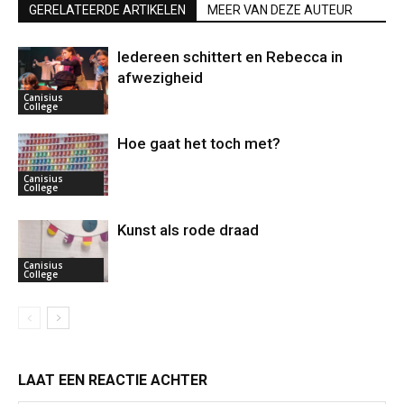
GERELATEERDE ARTIKELEN
MEER VAN DEZE AUTEUR
Iedereen schittert en Rebecca in
afwezigheid
Canisius
College
Hoe gaat het toch met?
Canisius
College
Kunst als rode draad
Canisius
College
LAAT EEN REACTIE ACHTER