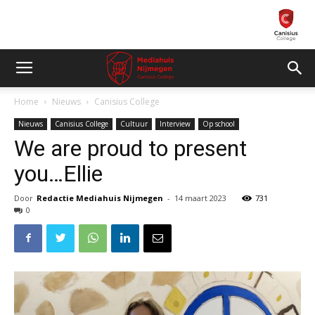
Home
Nieuws
Canisius College
Nieuws
Canisius College
Cultuur
Interview
Op school
We are proud to present
you…Ellie
Door
Redactie Mediahuis Nijmegen
-
14 maart 2023
731
0