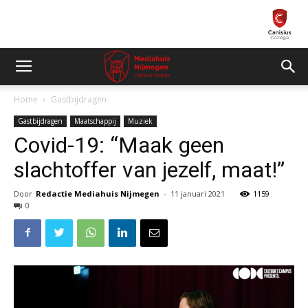
Home
Gastbijdragen
Gastbijdragen
Maatschappij
Muziek
Covid-19: “Maak geen
slachtoffer van jezelf, maat!”
Door
Redactie Mediahuis Nijmegen
-
11 januari 2021
1159
0