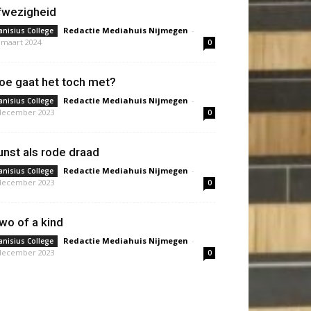
fwezigheid
Redactie Mediahuis Nijmegen
-
anisius College
 maart 2024
0
oe gaat het toch met?
Redactie Mediahuis Nijmegen
-
anisius College
december 2023
0
unst als rode draad
Redactie Mediahuis Nijmegen
-
anisius College
december 2023
0
wo of a kind
Redactie Mediahuis Nijmegen
-
anisius College
december 2023
0