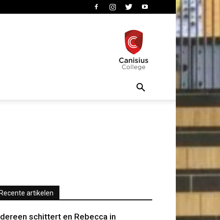
Recente artikelen
edereen schittert en Rebecca in