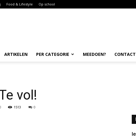
j
Food & Lifestyle
Op school
ARTIKELEN
PER CATEGORIE
MEEDOEN?
CONTACT
e vol!
0
1513
0
I