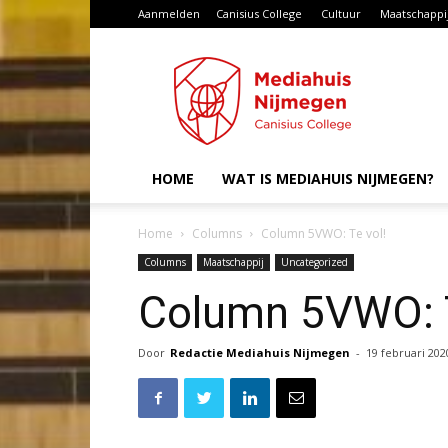
Aanmelden
Canisius College
Cultuur
Maatschappi
Mediahuis
Nijmegen
HOME
WAT IS MEDIAHUIS NIJMEGEN?
Home
Columns
Column 5VWO: Te vol!
Columns
Maatschappij
Uncategorized
Column 5VWO: T
Door
Redactie Mediahuis Nijmegen
-
19 februari 202