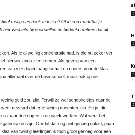
a
C
17
ival rustig een boek te lezen? Of in een markthal je
er vast iets bij voorstellen en bedenkt meteen dat dit
H
C
7 
kort. Als je al weinig concentratie had, is die nu zeker ver
n het nieuws langs zien komen. Als gevolg van een
K
ken van vier dagen aangeschaft en ouders voor de klas
C
bijna allemaal over de basisschool, maar ook op de
5 
.
T
einig geld zou zijn. Terwijl ze wel schoolreisjes naar de
C
weer gezeurd dat er te weinig docenten zijn. En ja, die
1 
 eens maar drie dagen in de week werken. Wat weer het
te gatenkazen zijn. Omdat dat nog niet genoeg oplost, gaan
klas van twintig leerlingen is toch groot genoeg voor een