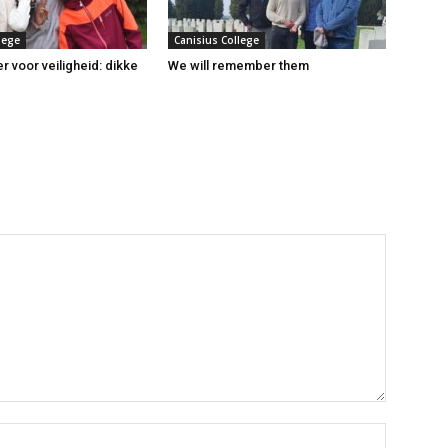
lege
Canisius College
r voor veiligheid: dikke
We will remember them