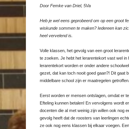
Door Femke van Driel, 5Va
Heb je wel eens geprobeerd om op een groot fest
wiskunde sommen te maken? Iedereen kan zich hi
heel vervelend is.
Volle klassen, het gevolg van een groot lerarente
te zoeken. Je hebt het lerarentekort vast wel i
lerarentekort worden er onder andere schoolwe
gezet, dat kan toch nooit goed gaan?! Dit gaat 
middelbare school zijn er maatregelen getroffen
Eerst worden er mensen ontslagen, omdat er te w
Efteling kunnen betalen! En vervolgens wordt er 
docenten die al met weinig zijn willen ook nog
gevolg heeft dat de roosters van leerlingen ech
ze ook nog eens klassen bij elkaar voegen. Een 