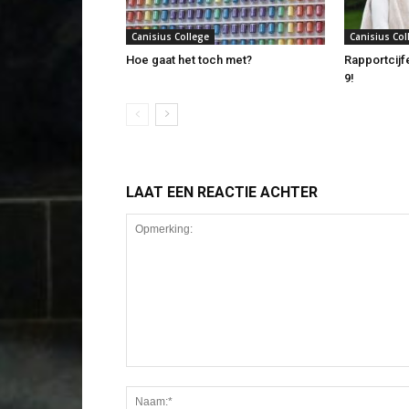
Canisius College
Canisius Col
Hoe gaat het toch met?
Rapportcijfe
9!
LAAT EEN REACTIE ACHTER